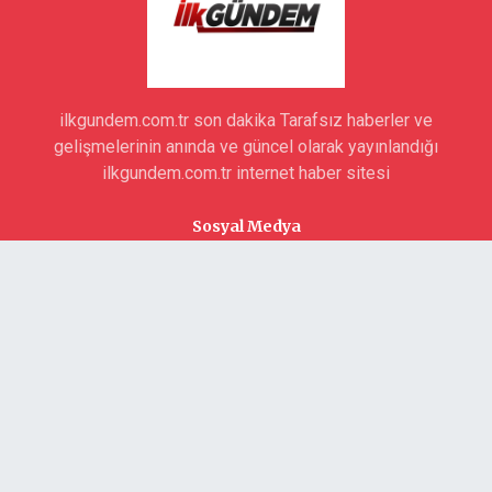
ilkgundem.com.tr son dakika Tarafsız haberler ve
gelişmelerinin anında ve güncel olarak yayınlandığı
ilkgundem.com.tr internet haber sitesi
Sosyal Medya
Kurumsal
Yazarlar