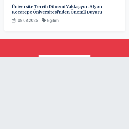
Üniversite Tercih Dönemi Yaklaşıyor: Afyon
Kocatepe Üniversitesi'nden Önemli Duyuru
08.08.2026
Eğitim
ilkgundem.com.tr son dakika Tarafsız haberler ve
gelişmelerinin anında ve güncel olarak yayınlandığı
ilkgundem.com.tr internet haber sitesi
Sosyal Medya