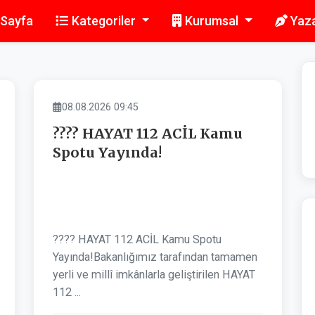
 Sayfa
Kategoriler
Kurumsal
Yaza
8
9
10
11
12
13
14
15
ASAYIŞ
08.08.2026 09:45
???? HAYAT 112 ACİL Kamu
Spotu Yayında!
???? HAYAT 112 ACİL Kamu Spotu
Yayında!Bakanlığımız tarafından tamamen
yerli ve millî imkânlarla geliştirilen HAYAT
112 ...